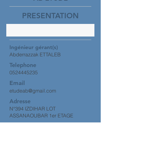
PRESENTATION
Ingénieur gérant(s)
Abderrazzak ETTALEB
Telephone
0524445235
Email
etudeab@gmail.com
Adresse
N°394 IZDIHAR LOT
ASSANAOUBAR 1er ETAGE
Province
Marrakech