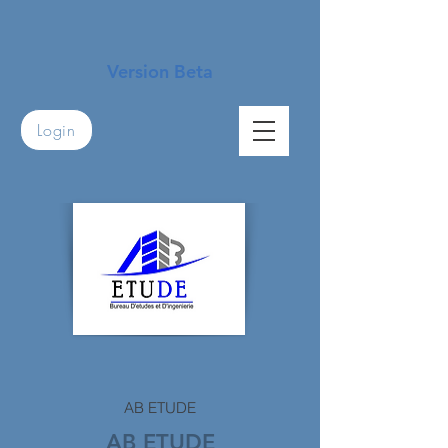
Version Beta
Login
AB ETUDE
AB ETUDE